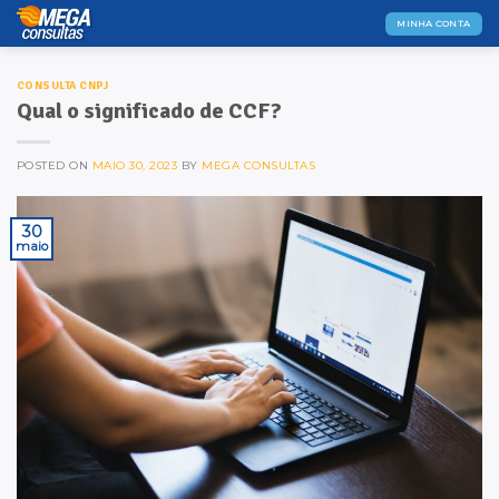
Skip
MINHA CONTA
to
content
CONSULTA CNPJ
Qual o significado de CCF?
POSTED ON
MAIO 30, 2023
BY
MEGA CONSULTAS
30
maio