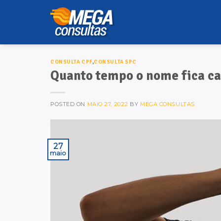
Skip
to
content
CONSULTA CPF
,
CONSULTA SPC
Quanto tempo o nome fica c
POSTED ON
MAIO 27, 2022
BY
MEGA CONSULTAS
27
maio