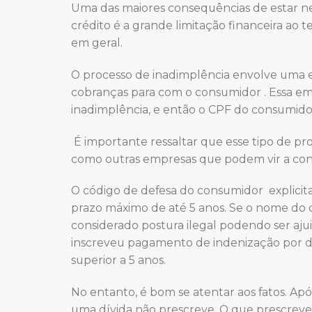
Uma das maiores consequências de estar n
crédito é a grande limitação financeira ao t
em geral.
O processo de inadimplência envolve uma e
cobranças para com o consumidor . Essa emp
inadimplência, e então o CPF do consumido
É importante ressaltar que esse tipo de p
como outras empresas que podem vir a cons
O código de defesa do consumidor explici
prazo máximo de até 5 anos. Se o nome do 
considerado postura ilegal podendo ser aj
inscreveu pagamento de indenização por da
superior a 5 anos.
No entanto, é bom se atentar aos fatos. Apó
uma dívida não prescreve. O que prescreve é