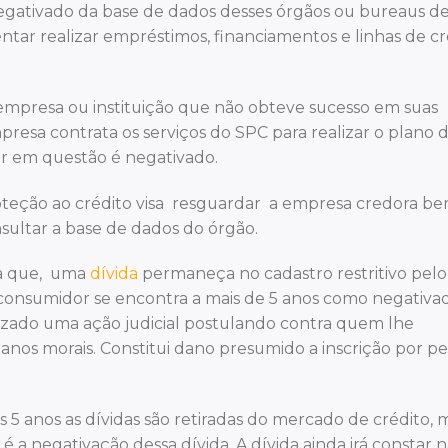
egativado da base de dados desses órgãos ou bureaus d
entar realizar empréstimos, financiamentos e linhas de cr
mpresa ou instituição que não obteve sucesso em suas
resa contrata os serviços do SPC para realizar o plano 
r em questão é negativado.
roteção ao crédito visa resguardar a empresa credora b
ultar a base de dados do órgão.
ta que, uma
dívida
permaneça no cadastro restritivo pelo
consumidor se encontra a mais de 5 anos como negativa
uizado uma ação judicial postulando contra quem lhe
nos morais. Constitui dano presumido a inscrição por p
s 5 anos as dívidas são retiradas do mercado de crédito, 
 a negativação dessa dívida. A dívida ainda irá constar 