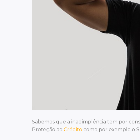
Sabemos que a inadimplência tem por con
Proteção ao
Crédito
como por exemplo o SPC