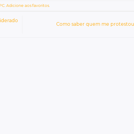
SPC
.
Adicione aos favoritos
.
siderado
Como saber quem me protesto