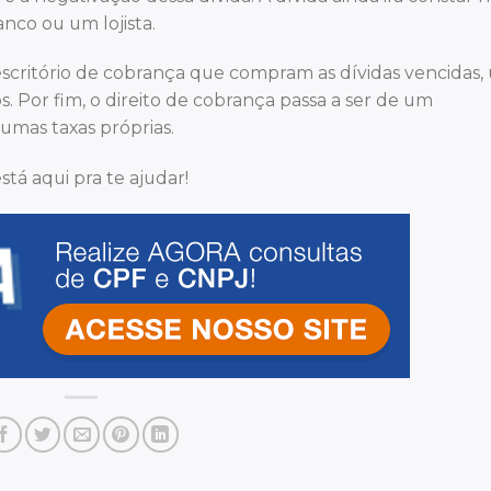
co ou um lojista.
 escritório de cobrança que compram as dívidas vencidas
s. Por fim, o direito de cobrança passa a ser de um
umas taxas próprias.
stá aqui pra te ajudar!