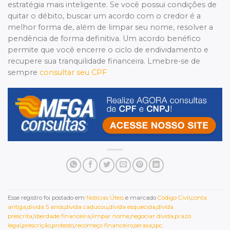
estratégia mais inteligente. Se você possui condições de
quitar o débito, buscar um acordo com o credor é a
melhor forma de, além de limpar seu nome, resolver a
pendência de forma definitiva. Um acordo benéfico
permite que você encerre o ciclo de endividamento e
recupere sua tranquilidade financeira. Lmebre-se de
sempre
consultar seu CPF
Esse registro foi postado em
Notícias Úteis
e marcado
Código Civil
,
conta
antiga
,
dívida 5 anos
,
dívida caducou
,
dívida esquecida
,
dívida
prescrita
,
liberdade financeira
,
limpar nome
,
negociar dívida
,
prazo
legal
,
prescrição
,
protesto
,
recomeço financeiro
,
serasa
,
spc
.