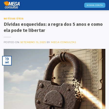
Skip
MINHA CONTA
to
content
NOTÍCIAS ÚTEIS
Dívidas esquecidas: a regra dos 5 anos e como
ela pode te libertar
POSTED ON
SETEMBRO 19, 2025
BY
MEGA CONSULTAS
19
set