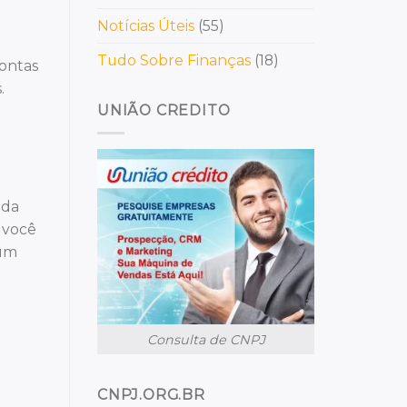
Notícias Úteis
(55)
Tudo Sobre Finanças
(18)
contas
.
UNIÃO CREDITO
 da
o você
 um
Consulta de CNPJ
CNPJ.ORG.BR