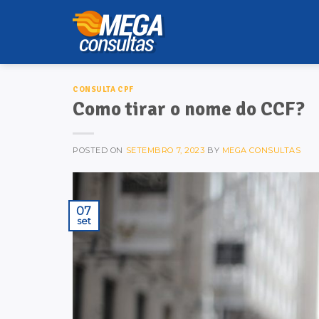
Skip
to
content
CONSULTA CPF
Como tirar o nome do CCF?
POSTED ON
SETEMBRO 7, 2023
BY
MEGA CONSULTAS
07
set