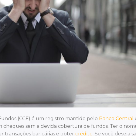
undos (CCF) é um registro mantido pelo
Banco Central
ram cheques sem a devida cobertura de fundos. Ter o nom
ar transações bancárias e obter
crédito
. Se você deseja s