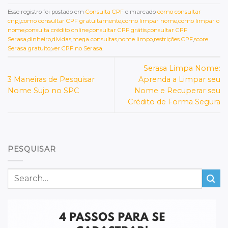
Esse registro foi postado em
Consulta CPF
e marcado
como consultar
cnpj
,
como consultar CPF gratuitamente
,
como limpar nome
,
como limpar o
nome
,
consulta crédito online
,
consultar CPF grátis
,
consultar CPF
Serasa
,
dinheiro
,
dívidas
,
mega consultas
,
nome limpo
,
restrições CPF
,
score
Serasa gratuito
,
ver CPF no Serasa
.
Serasa Limpa Nome:
3 Maneiras de Pesquisar
Aprenda a Limpar seu
Nome Sujo no SPC
Nome e Recuperar seu
Crédito de Forma Segura
PESQUISAR