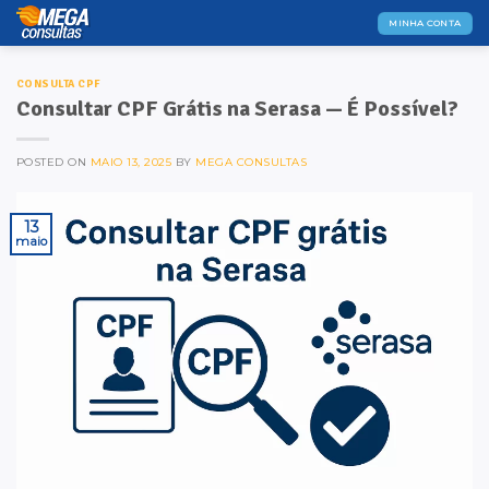
Skip
MINHA CONTA
to
content
CONSULTA CPF
Consultar CPF Grátis na Serasa — É Possível?
POSTED ON
MAIO 13, 2025
BY
MEGA CONSULTAS
13
maio