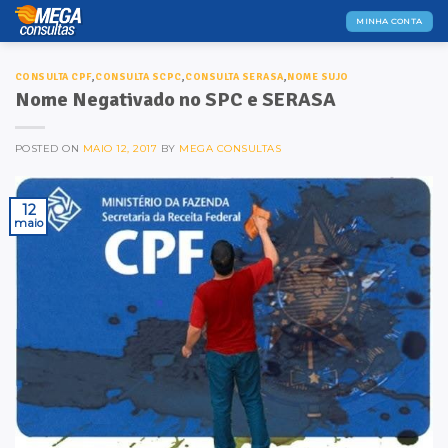
Skip
MINHA CONTA
to
content
CONSULTA CPF
,
CONSULTA SCPC
,
CONSULTA SERASA
,
NOME SUJO
Nome Negativado no SPC e SERASA
POSTED ON
MAIO 12, 2017
BY
MEGA CONSULTAS
12
maio