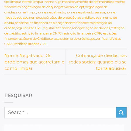
spc
,
limpar nome
,
limpar nome sujo
,
monitoramento de cpf
,
monitoramento
financeiro
,
negativação de cnpj
,
negativação de cpf
,
negociação de
dívidas
,
nome limpo
,
nome negativado
,
nome negativado serasa
,
nome
negativado spc
,
nome sujo
,
órgãos de proteção ao crédito
,
pagamento de
dívida
,
pendências financeiras
,
planejamento financeiro
,
proteção ao
crédito
,
regularizar CPF
,
regularizar nome
,
renegociação de dívidas
,
restrição
de crédito
,
restrição financeira CNPJ
,
restrição financeira CPF
,
restrições
financeiras
,
Score de Crédito
,
serasa
,
sistema de crédito
,
spc
,
verificar dívidas
CNPJ
,
verificar dívidas CPF
.
Nome Negativado: Os
Cobrança de dívidas nas
problemas que acarretam e
redes sociais: quando ela se
como limpar
torna abusiva?
PESQUISAR