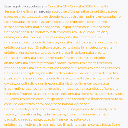
Esse registro foi postado em
Consulta CPF
,
Consulta SCPC
,
Consulta
Serasa
,
Nome Sujo
e marcado
acordo de dívida
,
análise de crédito
,
base de
dados de crédito
,
cadastro de devedores
,
cadastro de inadimplentes
,
cadastro
positivo
,
cadastro restritivo
,
como consultar cnpj
,
como consultar no
serasa
,
como consultar no spc
,
como limpar nome
,
consulta cadastro
financeiro
,
consulta cadastro restritivo
,
consulta CNPJ
,
consulta cnpj
online
,
consulta cpf
,
consulta cpf online
,
consulta crédito análise
financeira
,
consulta crédito bancos
,
consulta crédito consumidor
,
consulta
crédito consumidor Brasil
,
consulta crédito dados financeiros
,
consulta
crédito empresa
,
consulta crédito empresa Brasil
,
consulta crédito
financeiras
,
consulta crédito mercado financeiro
,
consulta crédito
online
,
consulta crédito proteção financeira
,
consulta crédito restrições
bancárias
,
consulta crédito restrições comerciais
,
consulta crédito restrições
financeiras completas
,
consulta crédito sistema nacional
,
consulta crédito
situação financeira
,
consulta crédito varejo
,
consulta de crédito
,
consulta de
dívidas
,
consulta dívida online
,
consulta histórico financeiro
,
consulta
inadimplência
,
consulta nome sujo online
,
consulta restrições cpf
,
consulta
restrições financeiras
,
consulta score cpf
,
consulta score Serasa
,
consulta score
SPC
,
consulta serasa
,
consulta spc
,
consultar cpf
,
controle financeiro
,
crédito ao
consumidor
,
crédito aprovado
,
crédito bancário
,
crédito e
financiamento
,
crédito empresarial
,
crédito negado
,
crédito pessoal
,
crédito
restrito
,
dívida atrasada
,
dívida bancária
,
dívida comércio
,
dívida não
paga
,
dívida registrada
,
educação financeira
,
histórico de
crédito
,
inadimplência
,
inadimplentes Brasil
,
inclusão no serasa
,
inclusão no