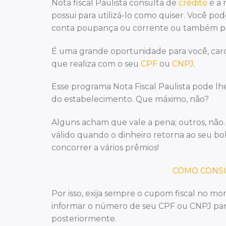
Nota fiscal Paulista consulta de
crédito
é a 
possui para utilizá-lo como quiser. Você p
conta poupança ou corrente ou também pa
É uma grande oportunidade para você, caro
que realiza com o seu
CPF
ou
CNPJ
.
Esse programa Nota Fiscal Paulista pode l
do estabelecimento. Que máximo, não?
Alguns acham que vale a pena; outros, não.
válido quando o dinheiro retorna ao seu bo
concorrer a vários prêmios!
COMO CONSU
Por isso, exija sempre o cupom fiscal no 
informar o número de seu CPF ou CNPJ para
posteriormente.