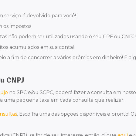
serviço é devolvido para você!
 os impostos
ratas não podem ser utilizados usando o seu CPF ou CNPJ!
itos acumulados em sua conta!
o a fim de concorrer a vários prêmios em dinheiro! E al
ou CNPJ
sujo
no SPC e/ou SCPC, poderá fazer a consulta em nosso
aga uma pequena taxa em cada consulta que realizar.
nsultas
. Escolha uma das opções disponíveis e pronto! O
ica (CNPJ), se for de seu interesse, então, clique
aqui
e r