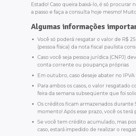
Estado! Caso queira baixá-lo, é só procurar
a passo e faça a consulta hoje mesmo! Muito m
Algumas informações importa
Você só poderá resgatar o valor de R$ 2
(pessoa física) da nota fiscal paulista con
Caso você seja pessoa jurídica (CNPJ) dev
conta corrente ou poupança próprias
Em outubro, caso deseje abater no IPVA 
Para ambos os casos, o valor resgatado co
feira da semana subseqüente que foi soli
Os créditos ficam armazenados durante 5 
momento! Após esse prazo, você os terá p
Se você tem crédito acumulado, mas pos
caso, estará impedido de realizar o resg