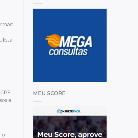
ormas:
lista,
a
u CPF
MEU SCORE
sos e
lo