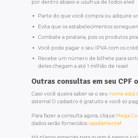
por dentro abaixo e usufrua de todos eles!
Parte do que você compra ou adquire um 
Evita que os estabelecimentos soneguem
Combate a pirataria, pois os produtos pi
Você pode pagar o seu IPVA com os créd
Recebe um número de bilhete para sortei
deles chegam a até 1 milhão de reais!
Outras consultas em seu CPF 
Caso você queira saber se o seu
nome está 
sistema! O cadastro é gratuito e você só p
Para fazer a consulta agora, clique
Mega Co
dados serão fornecidos
rapidamente
!
Há planos especiais para quem é pessoa juríd