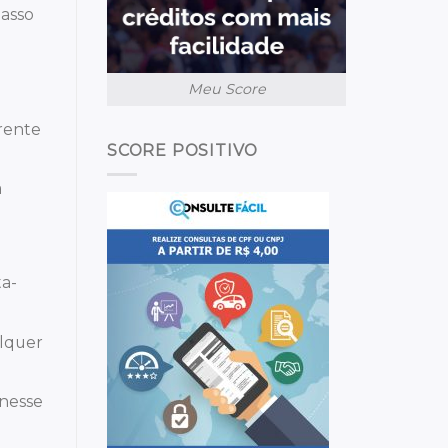
passo
Meu Score
rente
SCORE POSITIVO
a
ta-
alquer
 nesse