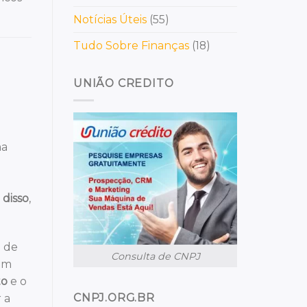
Notícias Úteis
(55)
Tudo Sobre Finanças
(18)
UNIÃO CREDITO
ma
 disso
,
a de
Consulta de CNPJ
 um
to
e o
CNPJ.ORG.BR
 a