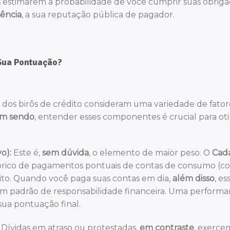
 estimarem a probabilidade de você cumprir suas obrig
ência
, a sua reputação pública de pagador.
 Sua Pontuação?
 dos birôs de crédito consideram uma variedade de fator
im sendo
, entender esses componentes é crucial para ot
o):
Este é,
sem dúvida
, o elemento de maior peso. O
Cad
tórico de pagamentos pontuais de contas de consumo (
dito. Quando você paga suas contas em dia,
além disso
, es
 um padrão de responsabilidade financeira. Uma perform
sua pontuação final.
Dívidas em atraso ou protestadas,
em contraste
, exerc