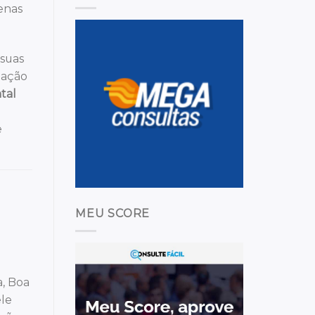
enas
 suas
mação
tal
e
MEU SCORE
a, Boa
ele