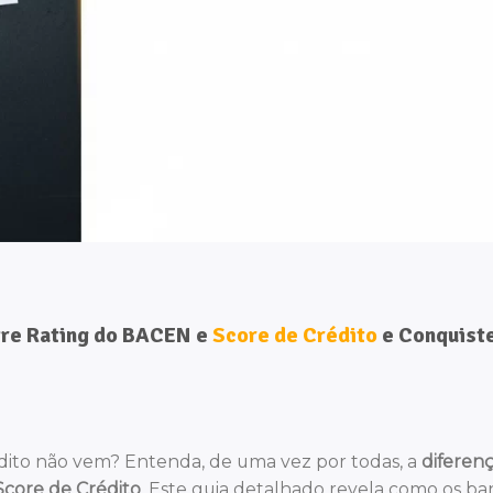
tre Rating do BACEN e
Score de Crédito
e Conquist
édito não vem? Entenda, de uma vez por todas, a
diferen
Score de Crédito
. Este guia detalhado revela como os ba