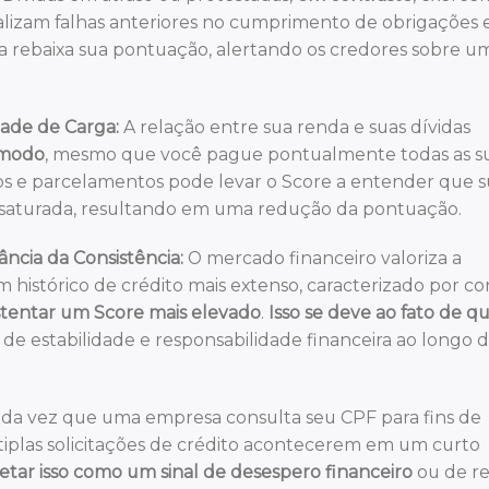
alizam falhas anteriores no cumprimento de obrigações e
va rebaixa sua pontuação, alertando os credores sobre um
dade de Carga:
A relação entre sua renda e suas dívidas
 modo
, mesmo que você pague pontualmente todas as s
 e parcelamentos pode levar o Score a entender que s
á saturada, resultando em uma redução da pontuação.
ncia da Consistência:
O mercado financeiro valoriza a
m histórico de crédito mais extenso, caracterizado por co
tentar um Score mais elevado
.
Isso se deve ao fato de q
de estabilidade e responsabilidade financeira ao longo 
da vez que uma empresa consulta seu CPF para fins de
últiplas solicitações de crédito acontecerem em um curto
etar isso como um sinal de desespero financeiro
ou de r