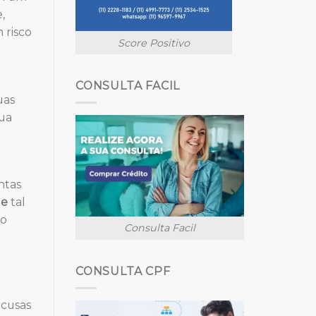
,
 risco
Score Positivo
CONSULTA FACIL
uas
ua
ntas
ue
tal
do
Consulta Facil
CONSULTA CPF
ecusas