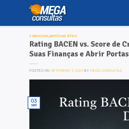
Skip
to
content
CONSULTAS
,
NOTÍCIAS ÚTEIS
Rating BACEN vs. Score de C
Suas Finanças e Abrir Portas
POSTED ON
SETEMBRO 3, 2025
BY
MEGA CONSULTAS
03
set