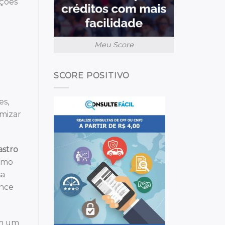
ações
Meu Score
SCORE POSITIVO
es,
imizar
astro
como
sa
ance
em um