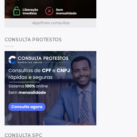
Appfinex consultas
CONSULTA PROTESTOS
CONSULTA SPC