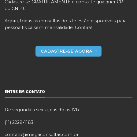
Cadastre-se GRATUITAMENTE e consulte qualquer CPF
ou CNPJ.
Agora, todas as consultas do site estão disponíveis para
pessoa física sem mensalidade. Confira!
CADASTRE-SE AGORA
ENTRE EM CONTATO
De segunda a sexta, das 9h as 17h.
(11) 2228-1183
contato@megaconsultas.com.br