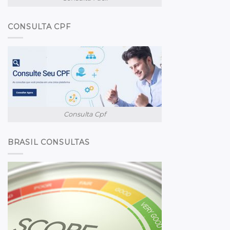
CONSULTA CPF
Consulta Cpf
BRASIL CONSULTAS