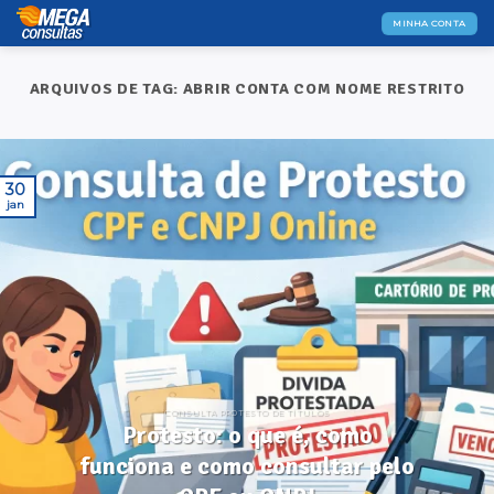
Skip
MINHA CONTA
to
content
ARQUIVOS DE TAG:
ABRIR CONTA COM NOME RESTRITO
30
jan
CONSULTA PROTESTO DE TÍTULOS
Protesto: o que é, como
funciona e como consultar pelo