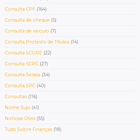
Consulta CPF
(164)
Consulta de cheque
(5)
Consulta de veículo
(7)
Consulta Protesto de Títulos
(14)
Consulta SCORE
(22)
Consulta SCPC
(27)
Consulta Serasa
(34)
Consulta SPC
(40)
Consultas
(116)
Nome Sujo
(41)
Notícias Úteis
(55)
Tudo Sobre Finanças
(18)