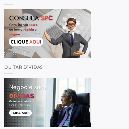
QUITAR DÍVIDAS