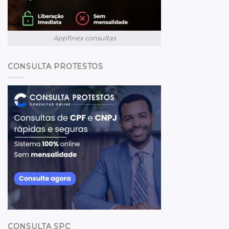
Appfinex consultas
CONSULTA PROTESTOS
CONSULTA SPC