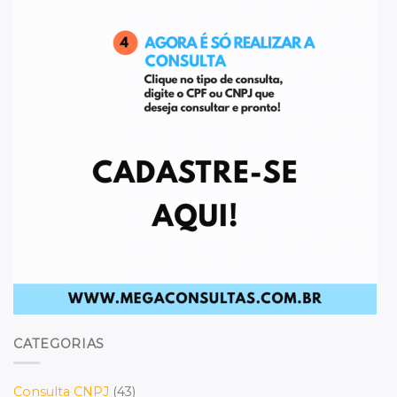
CATEGORIAS
Consulta CNPJ
(43)