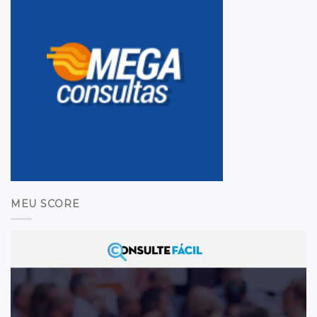
MEU SCORE