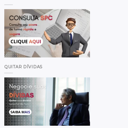
QUITAR DÍVIDAS