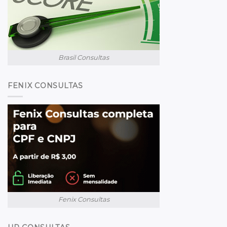
Brasil Consultas
FENIX CONSULTAS
Fenix Consultas