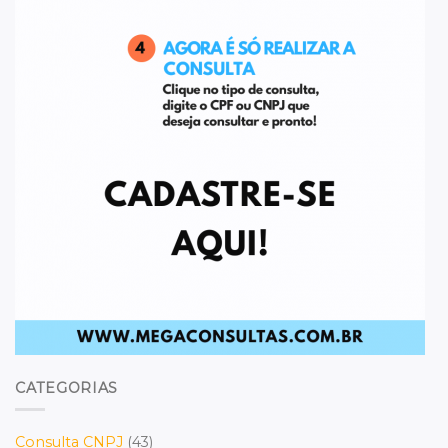
CATEGORIAS
Consulta CNPJ
(43)