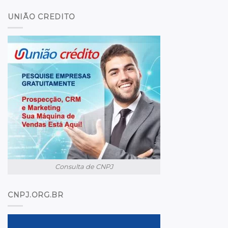
UNIÃO CREDITO
Consulta de CNPJ
CNPJ.ORG.BR