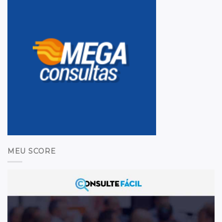
MEU SCORE