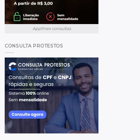
Appfinex consultas
CONSULTA PROTESTOS