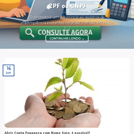
CPF ou CNPJ
O protesto é um dos principais registros de
inadimplência existentes no Brasil. Por isso, entender
[...]
CONTINUAR LENDO
→
16
jun
Abrir Conta Poupança com Nome Sujo: é possível?