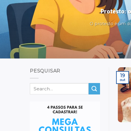
Protesto: 
O protesto é um dos 
PESQUISAR
19
out