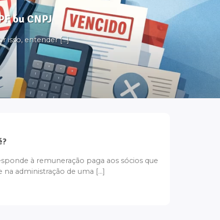
CPF ou CNPJ
 isso, entender [...]
é?
esponde à remuneração paga aos sócios que
na administração de uma [...]