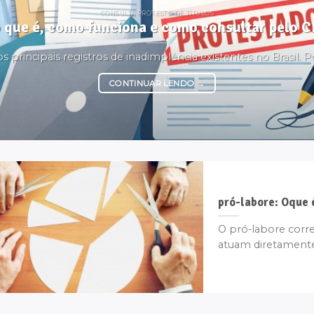
CONSULTA PROTESTO DE TÍTULOS
o que é, como funciona e como consultar pelo 
principais registros de inadimplência existentes no Brasil. Por
CONTINUAR LENDO
→
pró-labore: Oque 
O pró-labore corr
atuam diretamente 