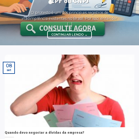
CPF ou CNPJ
O protesto é um dos principais registros de
inadimplência existentes no Brasil. Por isso, entender
[...]
CONTINUAR LENDO
→
08
set
Quando devo negociar a dívidas da empresa?