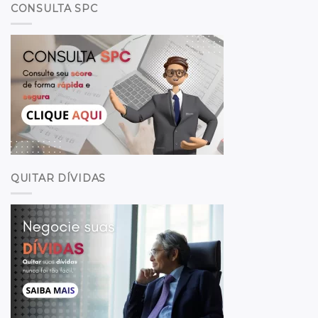
CONSULTA SPC
QUITAR DÍVIDAS