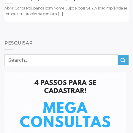
Abrir Conta Poupança com Nome Sujo: é possível? A inadimplência se
tornou um problema comum [...]
PESQUISAR