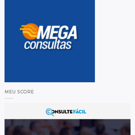
MEU SCORE