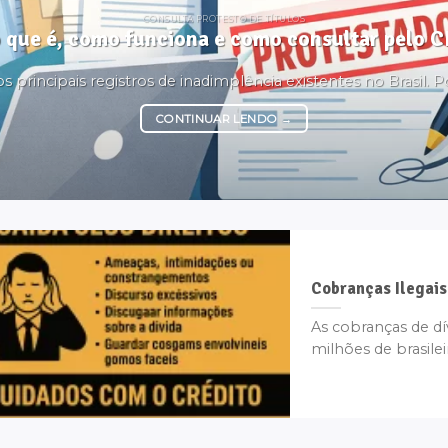
CONSULTA PROTESTO DE TÍTULOS
o que é, como funciona e como consultar pelo 
principais registros de inadimplência existentes no Brasil. Por
CONTINUAR LENDO
→
Cobranças Ilegais
As cobranças de dí
milhões de brasilei