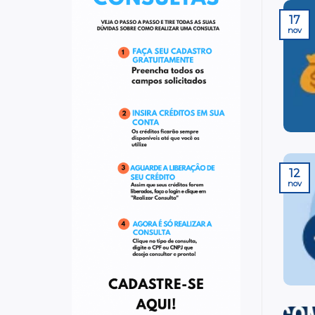
17
nov
12
nov