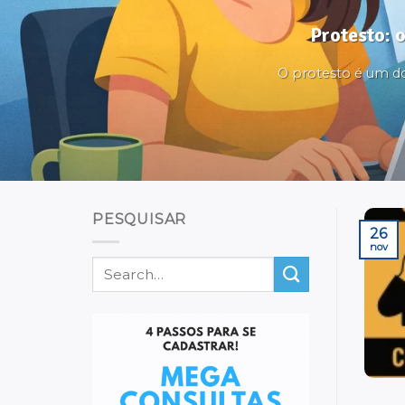
Protesto: 
O protesto é um dos 
PESQUISAR
26
nov