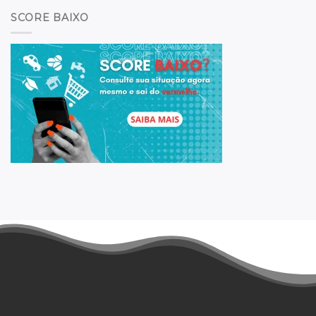
SCORE BAIXO