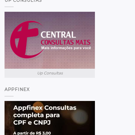
UP CONSULTAS
Up Consultas
APPFINEX