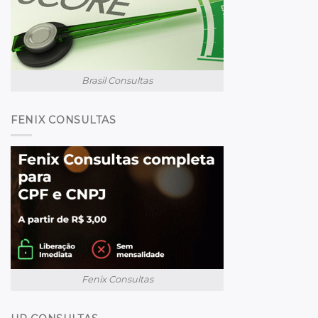
Brasil Consultas
FENIX CONSULTAS
Fenix Consultas