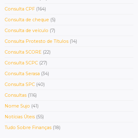
Consulta CPF
(164)
Consulta de cheque
(5)
Consulta de veículo
(7)
Consulta Protesto de Títulos
(14)
Consulta SCORE
(22)
Consulta SCPC
(27)
Consulta Serasa
(34)
Consulta SPC
(40)
Consultas
(116)
Nome Sujo
(41)
Notícias Úteis
(55)
Tudo Sobre Finanças
(18)