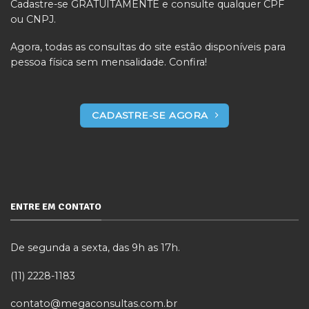
Cadastre-se GRATUITAMENTE e consulte qualquer CPF
ou CNPJ.
Agora, todas as consultas do site estão disponíveis para
pessoa física sem mensalidade. Confira!
CADASTRE-SE AGORA
ENTRE EM CONTATO
De segunda a sexta, das 9h as 17h.
(11) 2228-1183
contato@megaconsultas.com.br