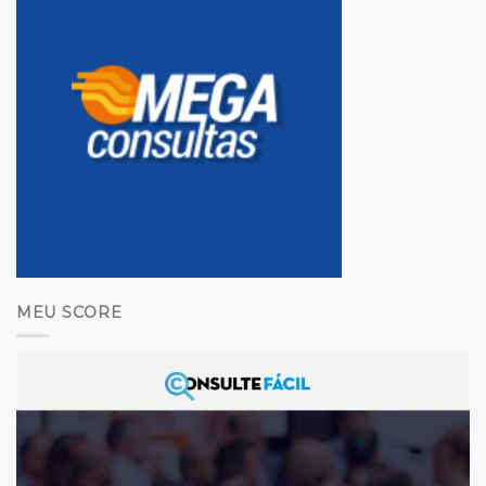
MEU SCORE