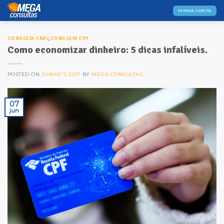
Skip
MINHA CONTA
to
content
CONSULTA CNPJ
,
CONSULTA CPF
Como economizar dinheiro: 5 dicas infalíveis.
POSTED ON
JUNHO 7, 2017
BY
MEGA CONSULTAS
07
jun