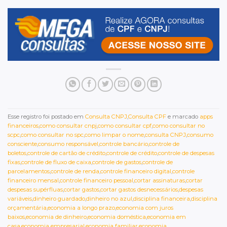
Esse registro foi postado em
Consulta CNPJ
,
Consulta CPF
e marcado
apps
financeiros
,
como consultar cnpj
,
como consultar cpf
,
como consultar no
scpc
,
como consultar no spc
,
como limpar o nome
,
consulta CNPJ
,
consumo
consciente
,
consumo responsável
,
controle bancário
,
controle de
boletos
,
controle de cartão de crédito
,
controle de crédito
,
controle de despesas
fixas
,
controle de fluxo de caixa
,
controle de gastos
,
controle de
parcelamentos
,
controle de renda
,
controle financeiro digital
,
controle
financeiro mensal
,
controle financeiro pessoal
,
cortar assinaturas
,
cortar
despesas supérfluas
,
cortar gastos
,
cortar gastos desnecessários
,
despesas
variáveis
,
dinheiro guardado
,
dinheiro no azul
,
disciplina financeira
,
disciplina
orçamentária
,
economia a longo prazo
,
economia com juros
baixos
,
economia de dinheiro
,
economia doméstica
,
economia em
casa
,
economia empresarial
,
economia familiar
,
economia