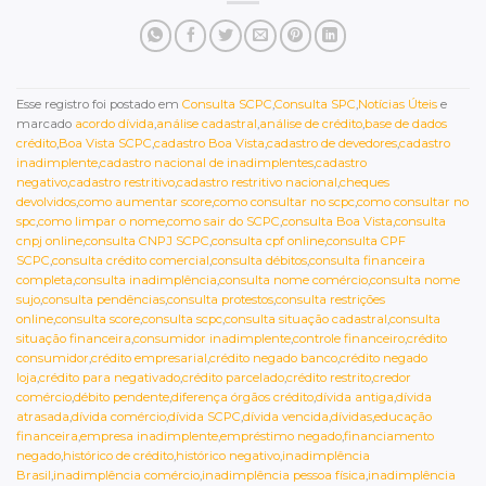
Esse registro foi postado em
Consulta SCPC
,
Consulta SPC
,
Notícias Úteis
e
marcado
acordo dívida
,
análise cadastral
,
análise de crédito
,
base de dados
crédito
,
Boa Vista SCPC
,
cadastro Boa Vista
,
cadastro de devedores
,
cadastro
inadimplente
,
cadastro nacional de inadimplentes
,
cadastro
negativo
,
cadastro restritivo
,
cadastro restritivo nacional
,
cheques
devolvidos
,
como aumentar score
,
como consultar no scpc
,
como consultar no
spc
,
como limpar o nome
,
como sair do SCPC
,
consulta Boa Vista
,
consulta
cnpj online
,
consulta CNPJ SCPC
,
consulta cpf online
,
consulta CPF
SCPC
,
consulta crédito comercial
,
consulta débitos
,
consulta financeira
completa
,
consulta inadimplência
,
consulta nome comércio
,
consulta nome
sujo
,
consulta pendências
,
consulta protestos
,
consulta restrições
online
,
consulta score
,
consulta scpc
,
consulta situação cadastral
,
consulta
situação financeira
,
consumidor inadimplente
,
controle financeiro
,
crédito
consumidor
,
crédito empresarial
,
crédito negado banco
,
crédito negado
loja
,
crédito para negativado
,
crédito parcelado
,
crédito restrito
,
credor
comércio
,
débito pendente
,
diferença órgãos crédito
,
dívida antiga
,
dívida
atrasada
,
dívida comércio
,
dívida SCPC
,
dívida vencida
,
dívidas
,
educação
financeira
,
empresa inadimplente
,
empréstimo negado
,
financiamento
negado
,
histórico de crédito
,
histórico negativo
,
inadimplência
Brasil
,
inadimplência comércio
,
inadimplência pessoa física
,
inadimplência