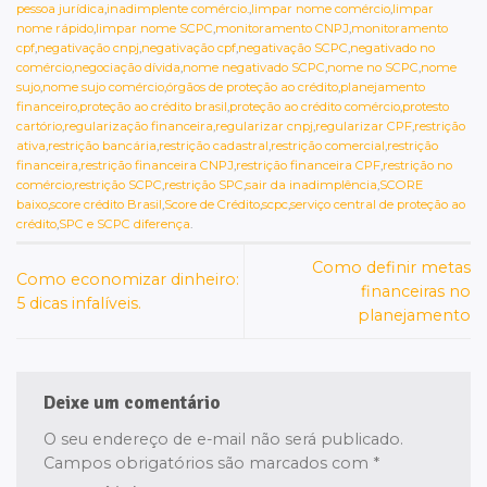
pessoa jurídica
,
inadimplente comércio.
,
limpar nome comércio
,
limpar
nome rápido
,
limpar nome SCPC
,
monitoramento CNPJ
,
monitoramento
cpf
,
negativação cnpj
,
negativação cpf
,
negativação SCPC
,
negativado no
comércio
,
negociação dívida
,
nome negativado SCPC
,
nome no SCPC
,
nome
sujo
,
nome sujo comércio
,
órgãos de proteção ao crédito
,
planejamento
financeiro
,
proteção ao crédito brasil
,
proteção ao crédito comércio
,
protesto
cartório
,
regularização financeira
,
regularizar cnpj
,
regularizar CPF
,
restrição
ativa
,
restrição bancária
,
restrição cadastral
,
restrição comercial
,
restrição
financeira
,
restrição financeira CNPJ
,
restrição financeira CPF
,
restrição no
comércio
,
restrição SCPC
,
restrição SPC
,
sair da inadimplência
,
SCORE
baixo
,
score crédito Brasil
,
Score de Crédito
,
scpc
,
serviço central de proteção ao
crédito
,
SPC e SCPC diferença
.
Como definir metas
Como economizar dinheiro:
financeiras no
5 dicas infalíveis.
planejamento
Deixe um comentário
O seu endereço de e-mail não será publicado.
Campos obrigatórios são marcados com
*