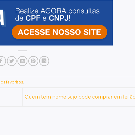
os favoritos
.
Quem tem nome sujo pode comprar em leilã