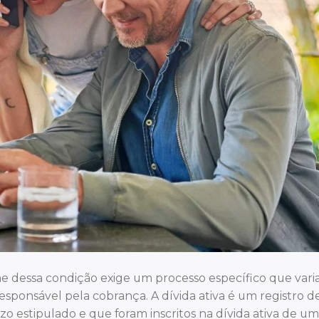
ome dessa condição exige um processo específico que vari
responsável pela cobrança. A dívida ativa é um registro d
o estipulado e que foram inscritos na dívida ativa de u