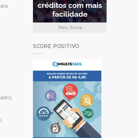
ara
Meu Score
SCORE POSITIVO
lado),
l