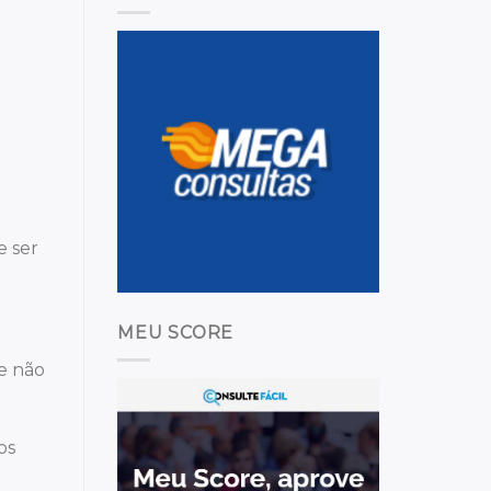
.
e ser
MEU SCORE
ue não
os