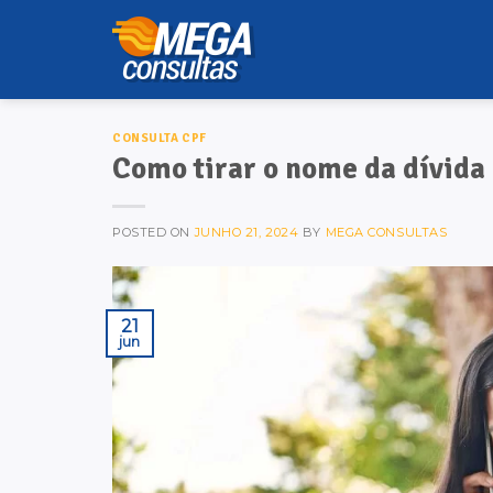
Skip
to
content
CONSULTA CPF
Como tirar o nome da dívida 
POSTED ON
JUNHO 21, 2024
BY
MEGA CONSULTAS
21
jun