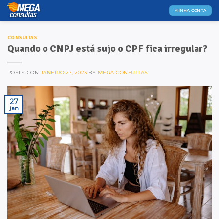
Skip
MINHA CONTA
to
content
CONSULTAS
Quando o CNPJ está sujo o CPF fica irregular?
POSTED ON
JANEIRO 27, 2023
BY
MEGA CONSULTAS
27
jan