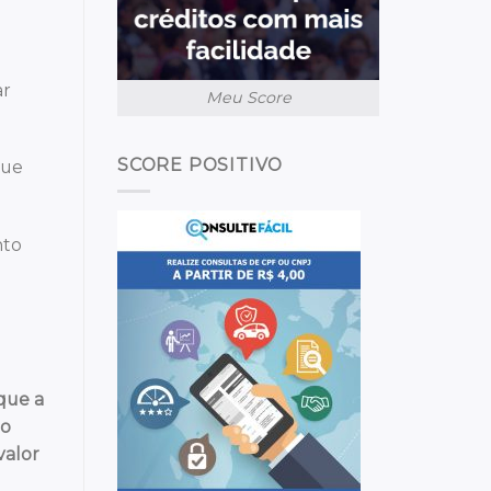
ar
Meu Score
SCORE POSITIVO
que
nto
que a
 o
valor