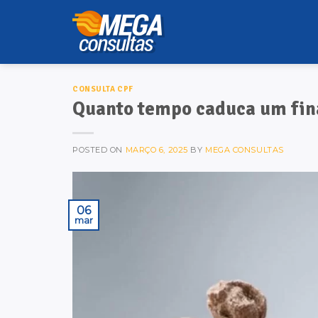
Skip
to
content
CONSULTA CPF
Quanto tempo caduca um fin
POSTED ON
MARÇO 6, 2025
BY
MEGA CONSULTAS
06
mar