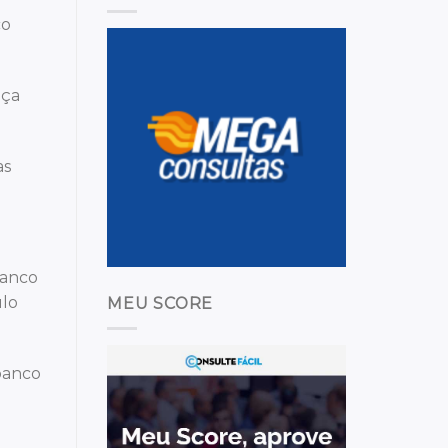
co
nça
as
banco
ulo
MEU SCORE
banco