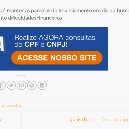
s é manter as parcelas do financiamento em dia ou busc
e dificuldades financeiras.
os favoritos
.
a?
Quais dividas não caduca