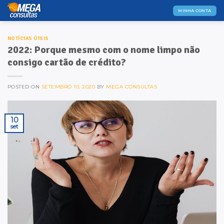
Skip
MINHA CONTA
to
content
NOTÍCIAS ÚTEIS
2022: Porque mesmo com o nome limpo não
consigo cartão de crédito?
POSTED ON
SETEMBRO 10, 2020
BY
MEGA CONSULTAS
10
set