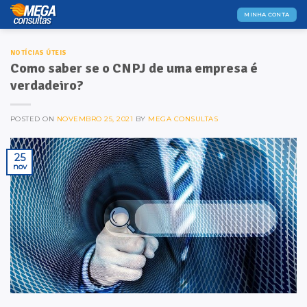
Skip
MINHA CONTA
to
content
NOTÍCIAS ÚTEIS
Como saber se o CNPJ de uma empresa é
verdadeiro?
POSTED ON
NOVEMBRO 25, 2021
BY
MEGA CONSULTAS
25
nov