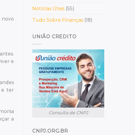
Notícias Úteis
(55)
, novo
Tudo Sobre Finanças
(18)
UNIÃO CREDITO
antes.
iver e
randes
 e ter
rmonia
Consulta de CNPJ
eçar a
CNPJ.ORG.BR