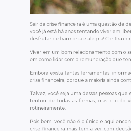
Sair da crise financeira é uma questão de 
você já está há anos tentando viver em lib
desfrutar de harmonia e alegria! Confira co
Viver em um bom relacionamento com o seu
em como lidar com a remuneração que temos
Embora exista tantas ferramentas, informaç
crise financeira, porque a maioria ainda co
Talvez, você seja uma dessas pessoas que e
tentou de todas as formas, mas o ciclo 
rotineiramente.
Pois bem…você não é o único e aqui encontr
crise financeira mais tem a ver com dec