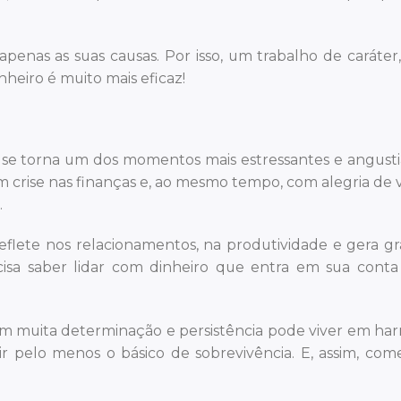
 apenas as suas causas. Por isso, um trabalho de caráter
inheiro é muito mais eficaz!
 se torna um dos momentos mais estressantes e angusti
 crise nas finanças e, ao mesmo tempo, com alegria de v
.
eflete nos relacionamentos, na produtividade e gera g
recisa saber lidar com dinheiro que entra em sua conta
ê com muita determinação e persistência pode viver em ha
rir pelo menos o básico de sobrevivência. E, assim, com