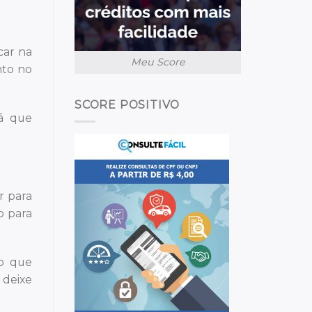
car na
Meu Score
nto no
SCORE POSITIVO
rá que
r para
o para
ão que
 deixe