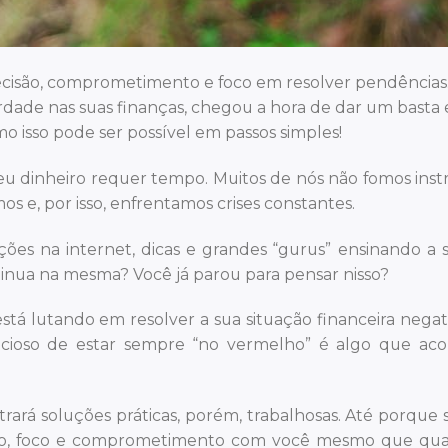
decisão, comprometimento e foco em resolver pendências
erdade nas suas finanças, chegou a hora de dar um basta 
mo isso pode ser possível em passos simples!
 dinheiro requer tempo. Muitos de nós não fomos inst
 e, por isso, enfrentamos crises constantes.
ões na internet, dicas e grandes “gurus” ensinando a s
ntinua na mesma? Você já parou para pensar nisso?
stá lutando em resolver a sua situação financeira negati
vicioso de estar sempre “no vermelho” é algo que ac
ará soluções práticas, porém, trabalhosas. Até porque s
isão, foco e comprometimento com você mesmo que qu