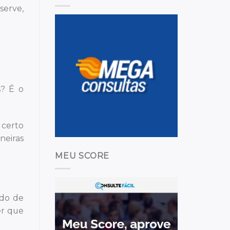
serve,
s? É o
 certo
neiras
MEU SCORE
odo de
er que